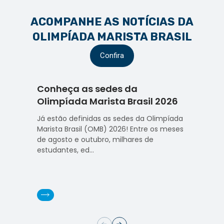
ACOMPANHE AS NOTÍCIAS DA
OLIMPÍADA MARISTA BRASIL
Confira
Conheça as sedes da
“Sem 
Olimpíada Marista Brasil 2026
OMB 
a viv
Já estão definidas as sedes da Olimpíada
espír
Marista Brasil (OMB) 2026! Entre os meses
de agosto e outubro, milhares de
Já est
estudantes, ed...
Marist
de ago
estudan