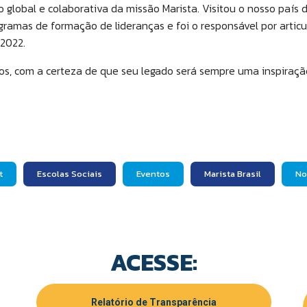
 global e colaborativa da missão Marista. Visitou o nosso país d
ramas de formação de lideranças e foi o responsável por articul
 2022.
rlos, com a certeza de que seu legado será sempre uma inspira
t
Escolas Sociais
Eventos
Marista Brasil
No
ACESSE:
Relatório de Transparência