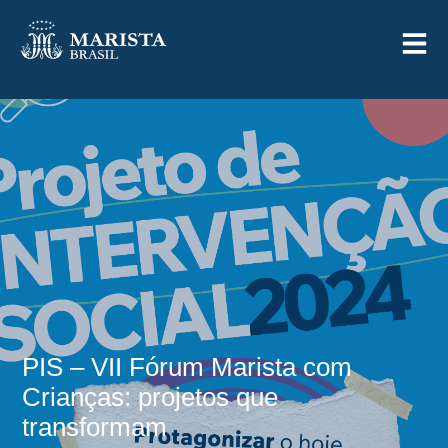
PIS – VII Fórum Marista com
Crianças: projetos que
transformam