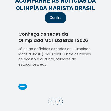
ACOMPANHE AS NOTÍCIAS DA
OLIMPÍADA MARISTA BRASIL
Confira
Conheça as sedes da
“Sem 
Olimpíada Marista Brasil 2026
OMB 
a viv
Já estão definidas as sedes da Olimpíada
espír
Marista Brasil (OMB) 2026! Entre os meses
de agosto e outubro, milhares de
Já est
estudantes, ed...
Marist
de ago
estudan