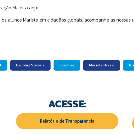
zação Marista aqui.
s alunos Marista em cidadãos globais, acompanhe as nossas re
t
Escolas Sociais
Eventos
Marista Brasil
No
ACESSE:
Relatório de Transparência