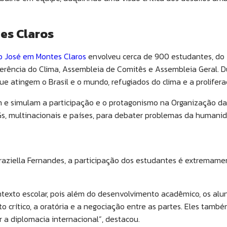
es Claros
ão José em Montes Claros
envolveu cerca de 900 estudantes, do 
ferência do Clima, Assembleia de Comitês e Assembleia Geral. D
 que atingem o Brasil e o mundo, refugiados do clima e a prolife
m e simulam a participação e o protagonismo na Organização d
, multinacionais e países, para debater problemas da humanida
Graziella Fernandes, a participação dos estudantes é extrema
ntexto escolar, pois além do desenvolvimento acadêmico, os al
 crítico, a oratória e a negociação entre as partes. Eles tamb
 a diplomacia internacional”, destacou.